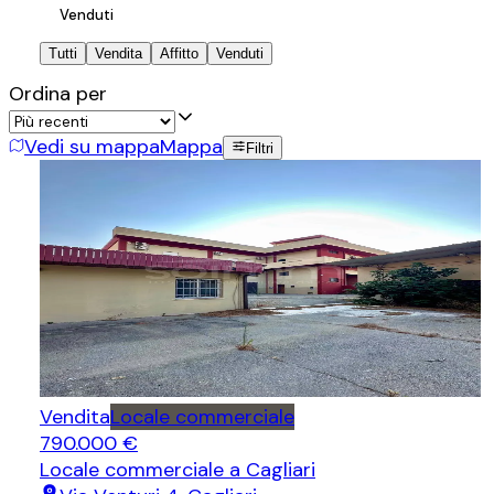
Venduti
Tutti
Vendita
Affitto
Venduti
Ordina per
Vedi su mappa
Mappa
Filtri
Vendita
Locale commerciale
790.000 €
Locale commerciale
a Cagliari