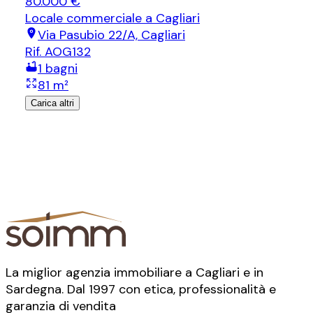
80.000 €
Locale commerciale
a Cagliari
Via Pasubio 22/A, Cagliari
Rif.
AOG132
1
bagni
81
m²
Carica altri
La miglior agenzia immobiliare a Cagliari e in
Sardegna. Dal 1997 con etica, professionalità e
garanzia di vendita