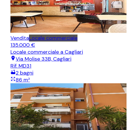
Vendita
Locale commerciale
135.000 €
Locale commerciale
a Cagliari
Via Molise 33B, Cagliari
Rif.
MD31
2
bagni
86
m²