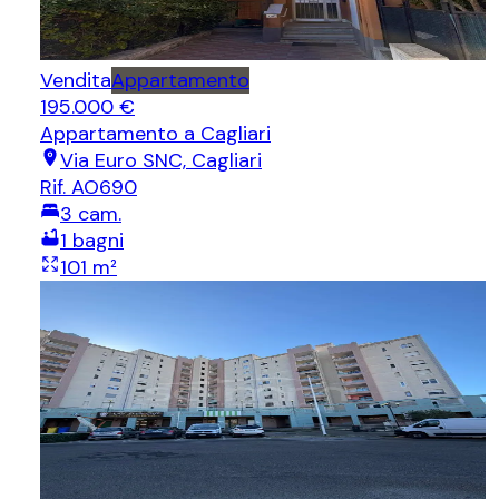
Vendita
Appartamento
195.000 €
Appartamento
a Cagliari
Via Euro SNC, Cagliari
Rif.
AO690
3
cam.
1
bagni
101
m²