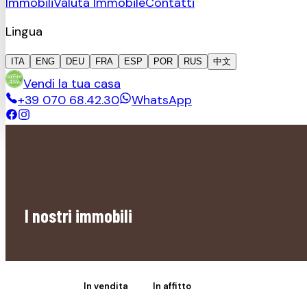
Immobili
Valuta Immobile
Contatti
Lingua
ITA
ENG
DEU
FRA
ESP
POR
RUS
中文
Vendi la tua casa
+39 070 68.42.30
WhatsApp
I nostri immobili
Tutti
In vendita
In affitto