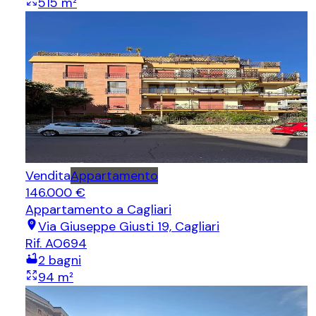
515
m²
Vendita
Appartamento
146.000 €
Appartamento
a Cagliari
Via Giuseppe Giusti 19, Cagliari
Rif.
AO694
2
bagni
94
m²