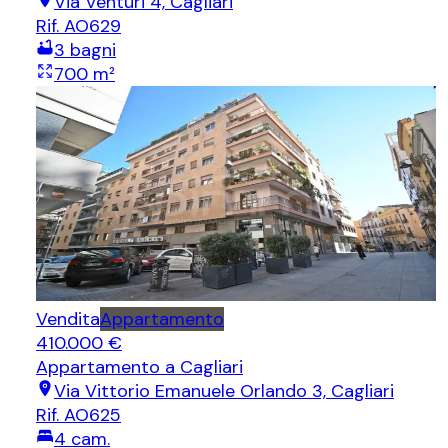
Via Venturi 4, Cagliari
Rif.
AO629
3
bagni
700
m²
Vendita
Appartamento
410.000 €
Appartamento
a Cagliari
Via Vittorio Emanuele Orlando 3, Cagliari
Rif.
AO625
4
cam.