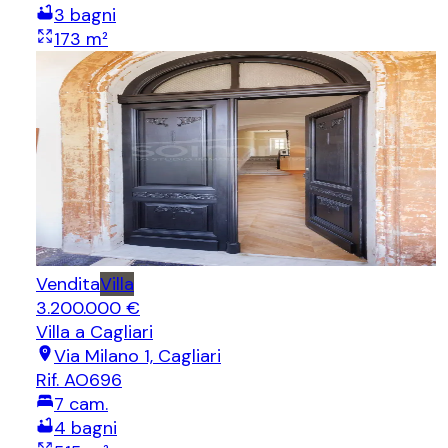
3
bagni
173
m²
Vendita
Villa
3.200.000 €
Villa
a Cagliari
Via Milano 1, Cagliari
Rif.
AO696
7
cam.
4
bagni