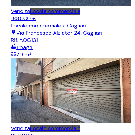
Vendita
Locale commerciale
188.000 €
Locale commerciale
a Cagliari
Via Francesco Alziator 24, Cagliari
Rif.
AOG131
1
bagni
70
m²
Vendita
Locale commerciale