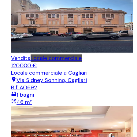
Vendita
Locale commerciale
120.000 €
Locale commerciale
a Cagliari
Via Sidney Sonnino, Cagliari
Rif.
AO692
1
bagni
46
m²