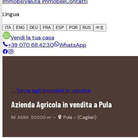
Immobili
Valuta Immobile
Contatti
Lingua
ITA
ENG
DEU
FRA
ESP
POR
RUS
中文
Vendi la tua casa
+39 070 68.42.30
WhatsApp
Torna agli immobili
in vendita
←
Azienda Agricola in vendita a Pula
–
Pula – (Cagliari)
Rif.
AS99
·
50000
m²