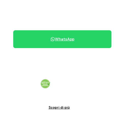
390.000 €
070 684 230
WhatsApp
Condividi immobile
Vendita garantita al 100%. Il tuo immobile venduto in tempi certi.
Scopri di più