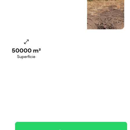
+
13
foto
50000 m²
Superficie
PREZZO RICHIESTO
390.000 €
+39 070 68.42.30