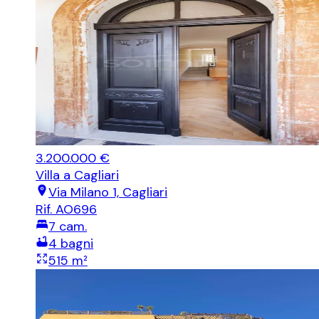
3.200.000 €
Villa
a Cagliari
Via Milano 1, Cagliari
Rif.
AO696
7
cam.
4
bagni
515
m²