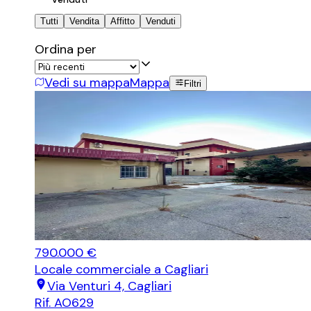
Tutti
Vendita
Affitto
Venduti
Ordina per
Vedi su mappa
Mappa
Filtri
790.000 €
Locale commerciale
a Cagliari
Via Venturi 4, Cagliari
Rif.
AO629