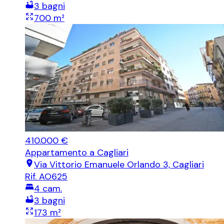
3
bagni
700
m²
410.000 €
Appartamento
a Cagliari
Via Vittorio Emanuele Orlando 3, Cagliari
Rif.
AO625
4
cam.
3
bagni
173
m²