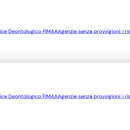
ice Deontologico FIMAA
Agenzie senza provvigioni: i ri
ice Deontologico FIMAA
Agenzie senza provvigioni: i ri