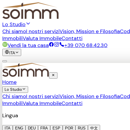
Lo Studio
Chi siamo
I nostri servizi
Vision, Mission e Filosofia
Cod
Immobili
Valuta Immobile
Contatti
Vendi la tua casa
+39 070 68.42.30
ITA
Home
Lo Studio
Chi siamo
I nostri servizi
Vision, Mission e Filosofia
Cod
Immobili
Valuta Immobile
Contatti
Lingua
ITA
ENG
DEU
FRA
ESP
POR
RUS
中文