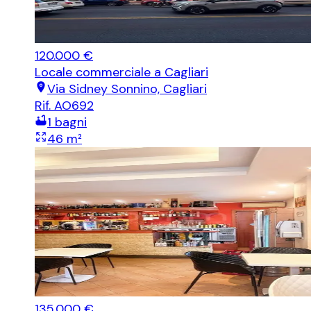
120.000 €
Locale commerciale
a Cagliari
Via Sidney Sonnino, Cagliari
Rif.
AO692
1
bagni
46
m²
135.000 €