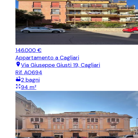
146.000 €
Appartamento
a Cagliari
Via Giuseppe Giusti 19, Cagliari
Rif.
AO694
2
bagni
94
m²