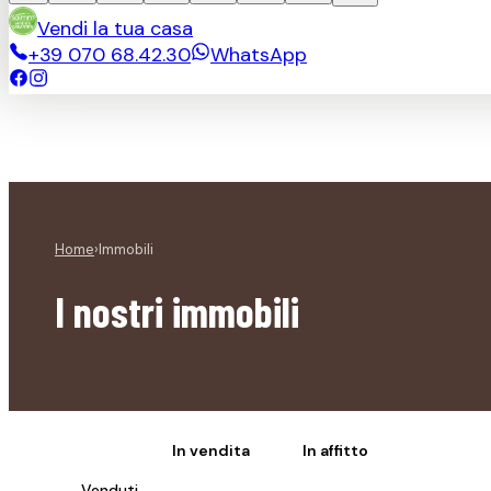
Vendi la tua casa
+39 070 68.42.30
WhatsApp
Home
›
Immobili
I nostri immobili
Tutti
In vendita
In affitto
Venduti