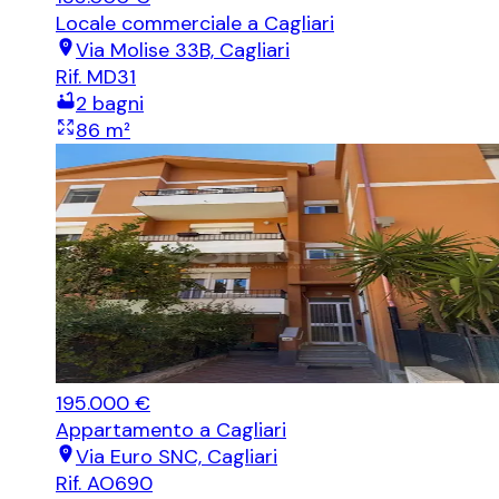
Locale commerciale
a Cagliari
Via Molise 33B, Cagliari
Rif.
MD31
2
bagni
86
m²
195.000 €
Appartamento
a Cagliari
Via Euro SNC, Cagliari
Rif.
AO690