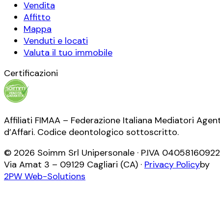
Vendita
Affitto
Mappa
Venduti e locati
Valuta il tuo immobile
Certificazioni
Affiliati FIMAA – Federazione Italiana Mediatori Agent
d’Affari. Codice deontologico sottoscritto.
©
2026
Soimm Srl Unipersonale
· P.IVA
04058160922
Via Amat 3
–
09129
Cagliari
(
CA
) ·
Privacy Policy
by
2PW Web-Solutions