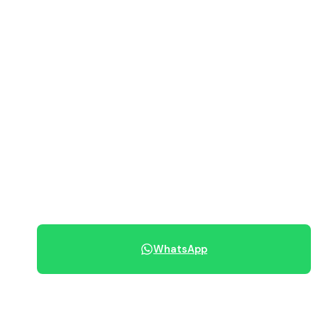
Vedi immobili disponibili
PREZZO RICHIESTO
750 €/mese
Canone mensile
070 684 230
WhatsApp
Condividi immobile