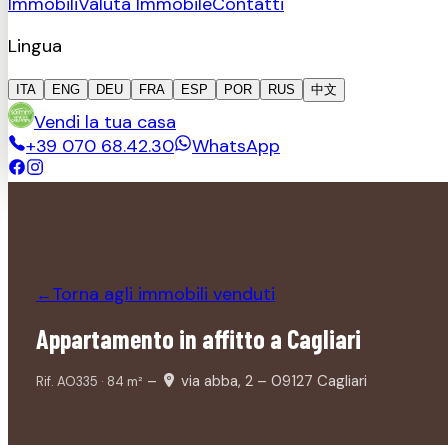
Immobili
Valuta Immobile
Contatti
Lingua
ITA
ENG
DEU
FRA
ESP
POR
RUS
中文
Vendi la tua casa
+39 070 68.42.30
WhatsApp
Torna agli immobili
venduti
←
Appartamento in affitto a Cagliari
–
via abba, 2 – 09127 Cagliari
Rif.
AO335
·
84
m²