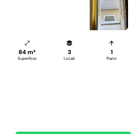
+
16
foto
84 m²
3
1
Superficie
Locali
Piano
PREZZO RICHIESTO
750 €/mese
Canone mensile
+39 070 68.42.30