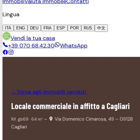
Immobili
Valuta Immobile
Contatti
Lingua
ITA
ENG
DEU
FRA
ESP
POR
RUS
中文
Vendi la tua casa
+39 070 68.42.30
WhatsApp
Torna agli immobili
venduti
←
Locale commerciale in affitto a Cagliari
–
Via Domenico Cimarosa, 49 – 09128
Rif.
gb69
·
64
m²
Cagliari