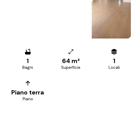
+
6
foto
1
64 m²
1
Bagni
Superficie
Locali
Piano terra
Piano
PREZZO RICHIESTO
450 €/mese