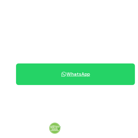
PREZZO RICHIESTO
450 €/mese
Canone mensile
070 684 230
WhatsApp
Condividi immobile