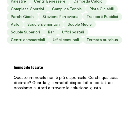
Palestre
Centri Benessere
Campi da Calcio
Complessi Sportivi
Campi da Tennis
Piste Ciclabili
Parchi Giochi
Stazione Ferroviaria
Trasporti Pubblici
Asilo
Scuole Elementari
Scuole Medie
Scuole Superiori
Bar
Uffici postali
Centri commerciali
Uffici comunali
Fermata autobus
Immobile
locato
Questo immobile non è più disponibile. Cerchi qualcosa
di simile? Guarda gli immobili disponibili o contattaci:
possiamo aiutarti a trovare la soluzione giusta.
Vedi immobili disponibili