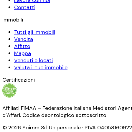
Lavora con noi
Contatti
Immobili
Tutti gli immobili
Vendita
Affitto
Mappa
Venduti e locati
Valuta il tuo immobile
Certificazioni
Affiliati FIMAA – Federazione Italiana Mediatori Agent
d’Affari. Codice deontologico sottoscritto.
©
2026
Soimm Srl Unipersonale
· P.IVA
04058160922