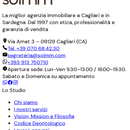
La miglior agenzia immobiliare a Cagliari e in
Sardegna. Dal 1997 con etica, professionalità e
garanzia di vendita
Via Amat 3
–
09129
Cagliari
(
CA
)
Tel.
+39 070 68.42.30
segreteria@soimm.com
+393 913 750710
Apertura sede: Lun–Ven 9.30–13.00 / 16.00–19.30.
Sabato e Domenica su appuntamento
Lo Studio
Chi siamo
I nostri servizi
Vision, Mission e Filosofia
Codice Deontologico