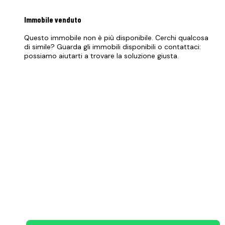
Immobile
venduto
Questo immobile non è più disponibile. Cerchi qualcosa
di simile? Guarda gli immobili disponibili o contattaci:
possiamo aiutarti a trovare la soluzione giusta.
Vedi immobili disponibili
PREZZO RICHIESTO
168.000 €
070 684 230