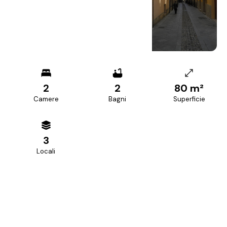
+
15
foto
2
2
80 m²
Camere
Bagni
Superficie
3
Locali
PREZZO RICHIESTO
168.000 €