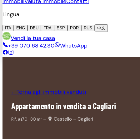
Immobili
Valuta Immobile
Contatti
Lingua
ITA
ENG
DEU
FRA
ESP
POR
RUS
中文
Vendi la tua casa
+39 070 68.42.30
WhatsApp
Torna agli immobili
venduti
←
Appartamento in vendita a Cagliari
–
Castello – Cagliari
Rif.
as70
·
80
m²