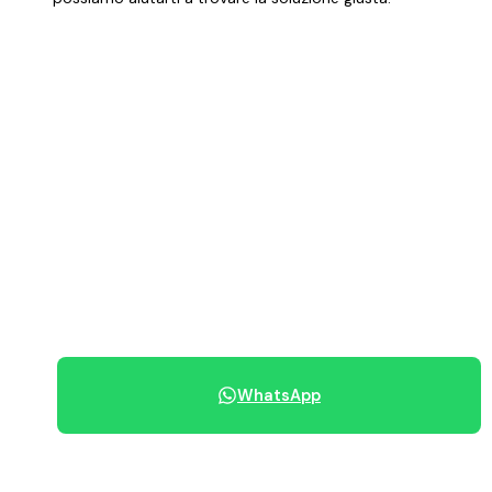
Vedi immobili disponibili
PREZZO RICHIESTO
119.000 €
070 684 230
WhatsApp
Condividi immobile