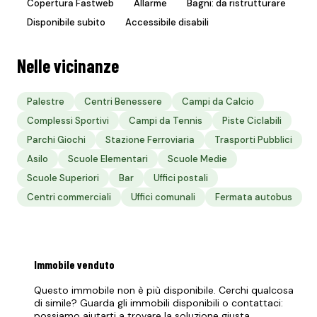
Copertura Fastweb
Allarme
Bagni: da ristrutturare
Disponibile subito
Accessibile disabili
Nelle vicinanze
Palestre
Centri Benessere
Campi da Calcio
Complessi Sportivi
Campi da Tennis
Piste Ciclabili
Parchi Giochi
Stazione Ferroviaria
Trasporti Pubblici
Asilo
Scuole Elementari
Scuole Medie
Scuole Superiori
Bar
Uffici postali
Centri commerciali
Uffici comunali
Fermata autobus
Immobile
venduto
Questo immobile non è più disponibile. Cerchi qualcosa
di simile? Guarda gli immobili disponibili o contattaci:
possiamo aiutarti a trovare la soluzione giusta.