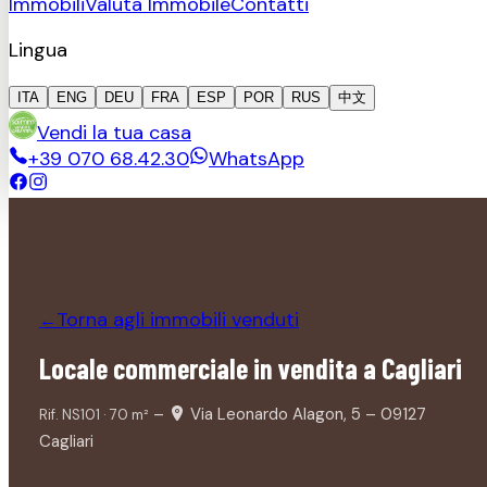
Immobili
Valuta Immobile
Contatti
Lingua
ITA
ENG
DEU
FRA
ESP
POR
RUS
中文
Vendi la tua casa
+39 070 68.42.30
WhatsApp
Torna agli immobili
venduti
←
Locale commerciale in vendita a Cagliari
–
Via Leonardo Alagon, 5 – 09127
Rif.
NS101
·
70
m²
Cagliari