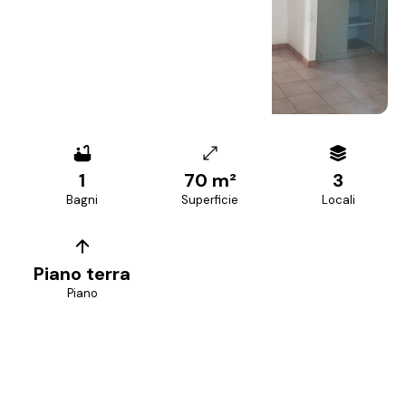
+
7
foto
1
70 m²
3
Bagni
Superficie
Locali
Piano terra
Piano
PREZZO RICHIESTO
119.000 €