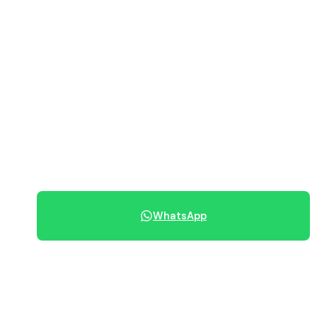
Vedi immobili disponibili
PREZZO RICHIESTO
410.000 €
070 684 230
WhatsApp
Condividi immobile