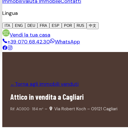
Immobili
Valuta Immobile
Contatti
Lingua
ITA
ENG
DEU
FRA
ESP
POR
RUS
中文
Vendi la tua casa
+39 070 68.42.30
WhatsApp
Torna agli immobili
venduti
←
Attico in vendita a Cagliari
–
Via Robert Koch – 09121 Cagliari
Rif.
AO300
·
184
m²