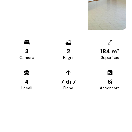
+
11
foto
3
2
184 m²
Camere
Bagni
Superficie
4
7 di 7
Sì
Locali
Piano
Ascensore
PREZZO RICHIESTO
410.000 €