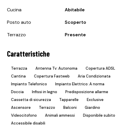
Cucina
Abitabile
Posto auto
Scoperto
Terrazzo
Presente
Caratteristiche
Terrazza
Antenna Tv: Autonoma
Copertura ADSL
Cantina
Copertura Fastweb
Aria Condizionata
Impianto Telefonico
Impianto Elettrico: A norma
Doccia
Infissi in legno
Predisposizione allarme
Cassetta di sicurezza
Tapparelle
Exclusive
Ascensore
Terrazzo
Balconi
Giardino
Videocitofono
Animali ammessi
Disponibile subito
Accessibile disabili