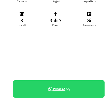
Camere
Bagni
Superficie
3
3 di 7
Sì
Locali
Piano
Ascensore
PREZZO RICHIESTO
138.000 €
+39 070 68.42.30
WhatsApp
Condividi immobile