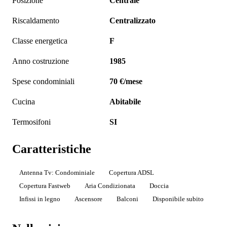
Posizione
Centrale
Riscaldamento
Centralizzato
Classe energetica
F
Anno costruzione
1985
Spese condominiali
70 €/mese
Cucina
Abitabile
Termosifoni
SI
Caratteristiche
Antenna Tv: Condominiale
Copertura ADSL
Copertura Fastweb
Aria Condizionata
Doccia
Infissi in legno
Ascensore
Balconi
Disponibile subito