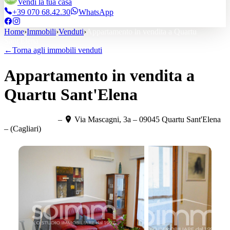
Vendi la tua casa
+39 070 68.42.30
WhatsApp
Home
›
Immobili
›
Venduti
›
Appartamento in vendita a Quartu
Sant'Elena
←
Torna agli immobili
venduti
Appartamento in vendita a
Quartu Sant'Elena
–
Via Mascagni, 3a – 09045 Quartu Sant'Elena
Rif.
NS114
·
75
m²
– (Cagliari)