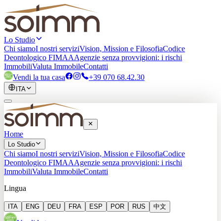
Lo Studio
Chi siamo
I nostri servizi
Vision, Mission e Filosofia
Codice
Deontologico FIMAA
Agenzie senza provvigioni: i rischi
Immobili
Valuta Immobile
Contatti
Vendi la tua casa
+39 070 68.42.30
ITA
Home
Lo Studio
Chi siamo
I nostri servizi
Vision, Mission e Filosofia
Codice
Deontologico FIMAA
Agenzie senza provvigioni: i rischi
Immobili
Valuta Immobile
Contatti
Lingua
ITA
ENG
DEU
FRA
ESP
POR
RUS
中文