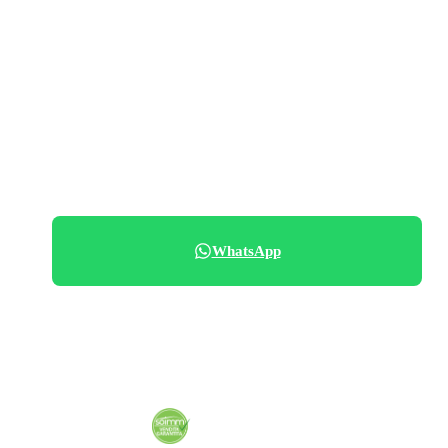
PREZZO RICHIESTO
138.000 €
070 684 230
WhatsApp
Condividi immobile