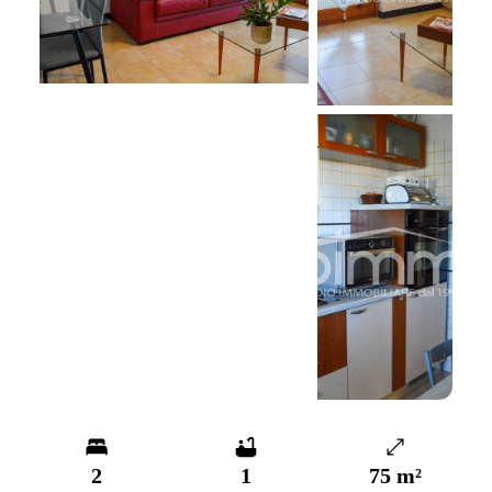
+
9
foto
2
1
75 m²