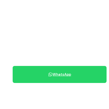
Vedi immobili disponibili
PREZZO RICHIESTO
450.000 €
070 684 230
WhatsApp
Condividi immobile