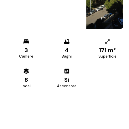
3
4
171 m²
Camere
Bagni
Superficie
8
Sì
Locali
Ascensore
PREZZO RICHIESTO
450.000 €