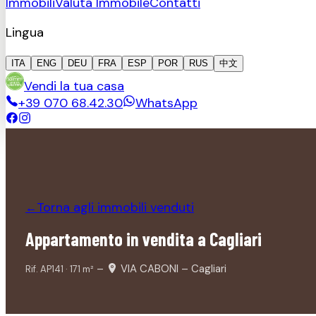
Immobili
Valuta Immobile
Contatti
Lingua
ITA
ENG
DEU
FRA
ESP
POR
RUS
中文
Vendi la tua casa
+39 070 68.42.30
WhatsApp
Torna agli immobili
venduti
←
Appartamento in vendita a Cagliari
–
VIA CABONI – Cagliari
Rif.
AP141
·
171
m²