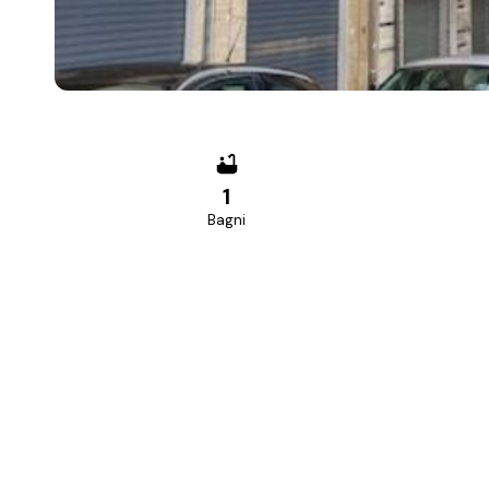
1
Bagni
PREZZO RICHIESTO
170.000 €