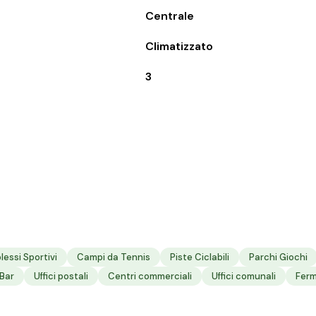
Centrale
Climatizzato
3
essi Sportivi
Campi da Tennis
Piste Ciclabili
Parchi Giochi
Bar
Uffici postali
Centri commerciali
Uffici comunali
Fer