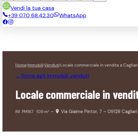
Vendi la tua casa
+39 070 68.42.30
WhatsApp
Home
›
Immobili
›
Venduti
›
Locale commerciale in vendita a Cagliari
Torna agli immobili
venduti
←
Locale commerciale in vendit
–
Via Giaime Pintor, 7 – 09128 Cagliari
Rif.
PM167
·
109
m²