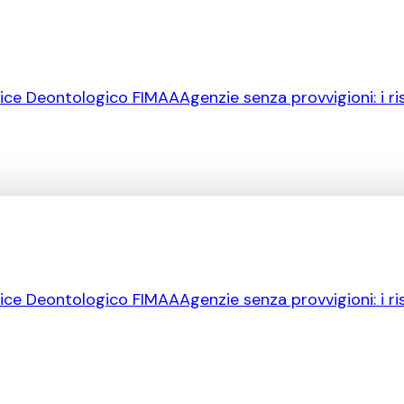
ice Deontologico FIMAA
Agenzie senza provvigioni: i ri
ice Deontologico FIMAA
Agenzie senza provvigioni: i ri