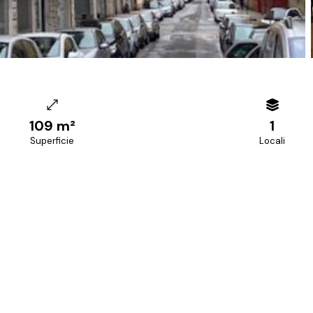
109 m²
1
Superficie
Locali
+39 070 68.42.30