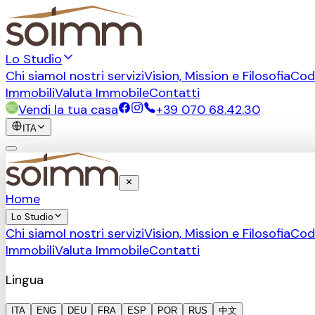
Lo Studio
Chi siamo
I nostri servizi
Vision, Mission e Filosofia
Cod
Immobili
Valuta Immobile
Contatti
Vendi la tua casa
+39 070 68.42.30
ITA
Home
Lo Studio
Chi siamo
I nostri servizi
Vision, Mission e Filosofia
Cod
Immobili
Valuta Immobile
Contatti
Lingua
ITA
ENG
DEU
FRA
ESP
POR
RUS
中文