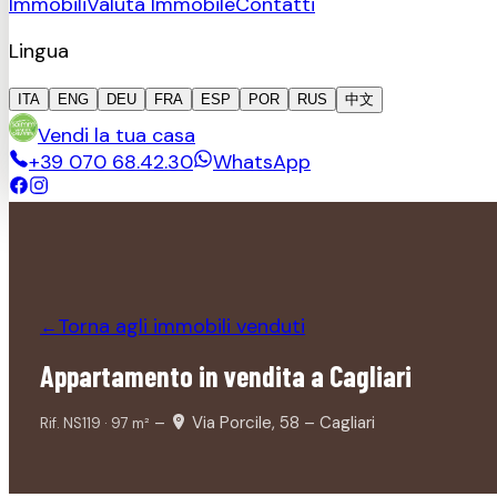
Immobili
Valuta Immobile
Contatti
Lingua
ITA
ENG
DEU
FRA
ESP
POR
RUS
中文
Vendi la tua casa
+39 070 68.42.30
WhatsApp
Torna agli immobili
venduti
←
Appartamento in vendita a Cagliari
–
Via Porcile, 58 – Cagliari
Rif.
NS119
·
97
m²