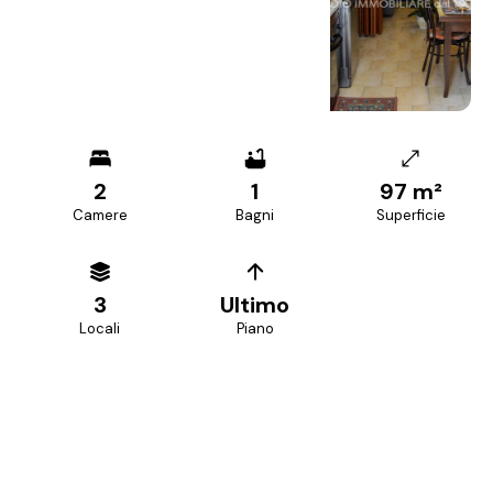
+
18
foto
2
1
97 m²
Camere
Bagni
Superficie
3
Ultimo
Locali
Piano
PREZZO RICHIESTO
180.000 €