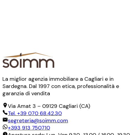
La miglior agenzia immobiliare a Cagliari e in
Sardegna. Dal 1997 con etica, professionalità e
garanzia di vendita
Via Amat 3
–
09129
Cagliari
(
CA
)
Tel.
+39 070 68.42.30
segreteria@soimm.com
+393 913 750710
Apertura sede: Lun–Ven 9.30–13.00 / 16.00–19.30.