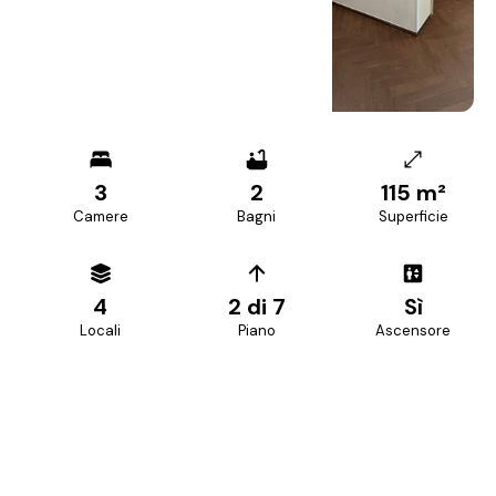
+
13
foto
3
2
115 m²
Camere
Bagni
Superficie
4
2 di 7
Sì
Locali
Piano
Ascensore
PREZZO RICHIESTO
279.000 €
Prezzo trattabile