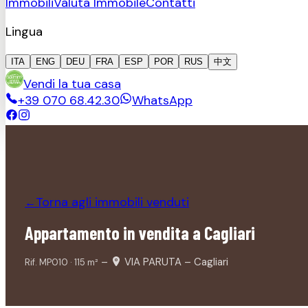
Immobili
Valuta Immobile
Contatti
Lingua
ITA
ENG
DEU
FRA
ESP
POR
RUS
中文
Vendi la tua casa
+39 070 68.42.30
WhatsApp
Torna agli immobili
venduti
←
Appartamento in vendita a Cagliari
–
VIA PARUTA – Cagliari
Rif.
MP010
·
115
m²