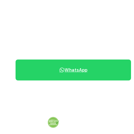
PREZZO RICHIESTO
279.000 €
Prezzo trattabile
070 684 230
WhatsApp
Condividi immobile