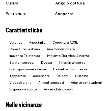
Cucina
Angolo cottura
Posto auto
Scoperto
Caratteristiche
Veranda
Ripostiglio
Copertura ADSL
Copertura Fastweb
Aria Condizionata
Impianto Telefonico
Impianto Elettrico: A norma
Sanitari sospesi
Doccia
Infissi in alluminio
Predisposizione allarme
Cassetta di sicurezza
Tapparelle
Ascensore
Balconi
Giardino
Videocitofono
Animali ammessi
Adatto per studenti
Disponibile subito
Accessibile disabili
Nelle vicinanze