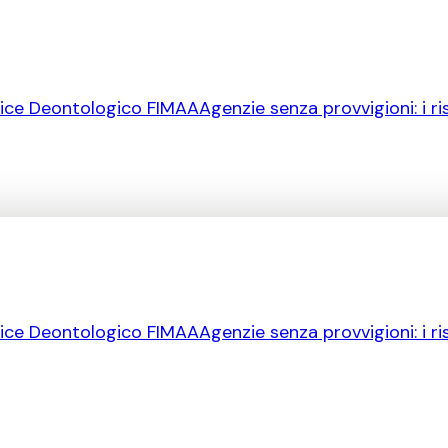
ice Deontologico FIMAA
Agenzie senza provvigioni: i ri
ice Deontologico FIMAA
Agenzie senza provvigioni: i ri