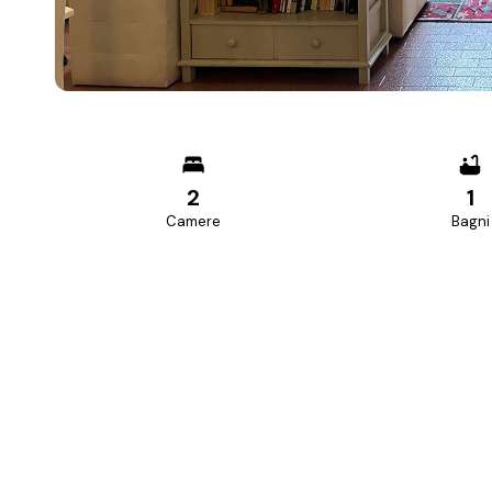
2
1
Camere
Bagni
PREZZO RICHIESTO
140.000 €