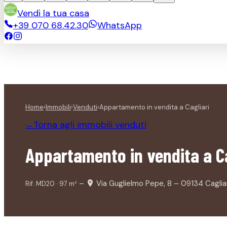
Vendi la tua casa
+39 070 68.42.30
WhatsApp
Home
›
Immobili
›
Venduti
›
Appartamento in vendita a Cagliari
Torna agli immobili
venduti
←
Appartamento in vendita a Ca
–
Via Guglielmo Pepe, 8 – 09134 Caglia
Rif.
MD20
·
97
m²