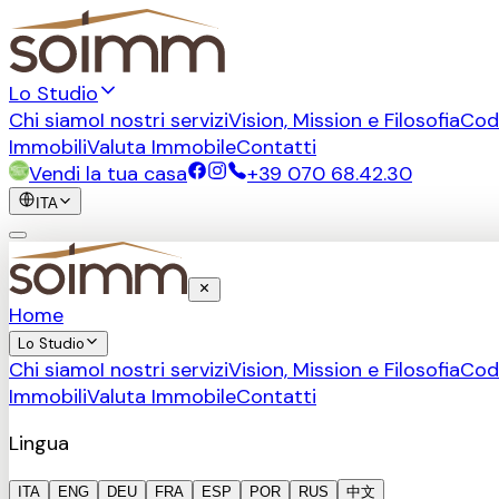
Lo Studio
Chi siamo
I nostri servizi
Vision, Mission e Filosofia
Cod
Immobili
Valuta Immobile
Contatti
Vendi la tua casa
+39 070 68.42.30
ITA
Home
Lo Studio
Chi siamo
I nostri servizi
Vision, Mission e Filosofia
Cod
Immobili
Valuta Immobile
Contatti
Lingua
ITA
ENG
DEU
FRA
ESP
POR
RUS
中文