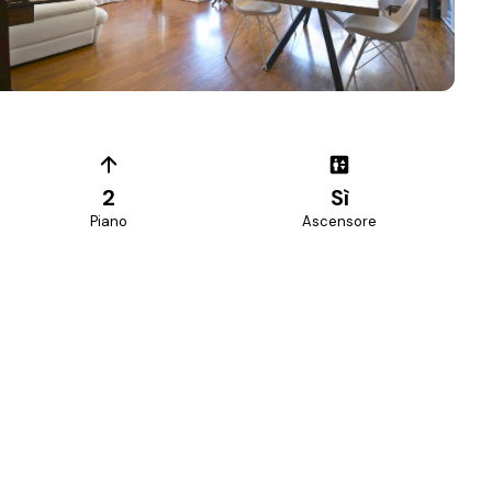
+
32
foto
2
Sì
Piano
Ascensore