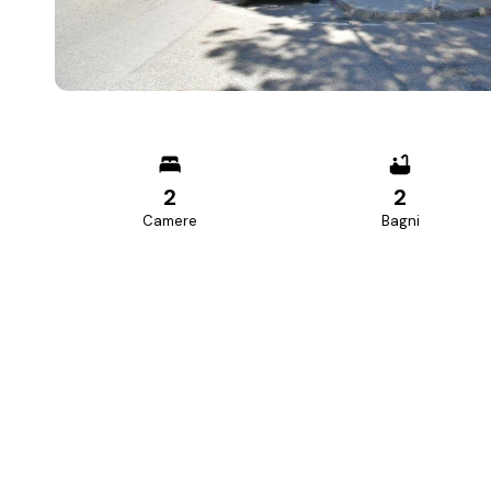
2
2
Camere
Bagni
PREZZO RICHIESTO
390.000 €