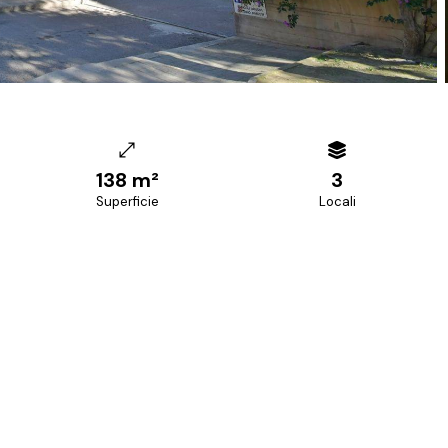
138 m²
3
Superficie
Locali
+39 070 68.42.30