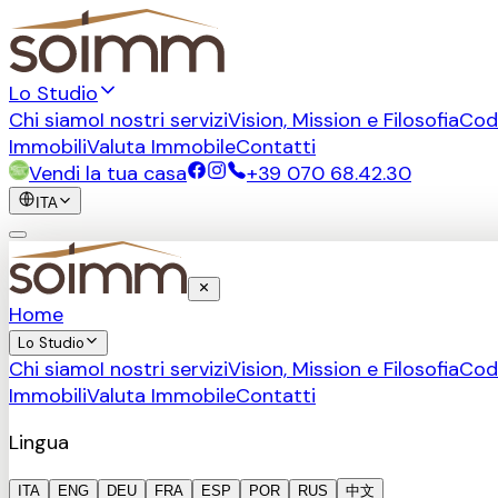
Lo Studio
Chi siamo
I nostri servizi
Vision, Mission e Filosofia
Cod
Immobili
Valuta Immobile
Contatti
Vendi la tua casa
+39 070 68.42.30
ITA
Home
Lo Studio
Chi siamo
I nostri servizi
Vision, Mission e Filosofia
Cod
Immobili
Valuta Immobile
Contatti
Lingua
ITA
ENG
DEU
FRA
ESP
POR
RUS
中文