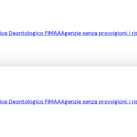
ice Deontologico FIMAA
Agenzie senza provvigioni: i ri
ice Deontologico FIMAA
Agenzie senza provvigioni: i ri