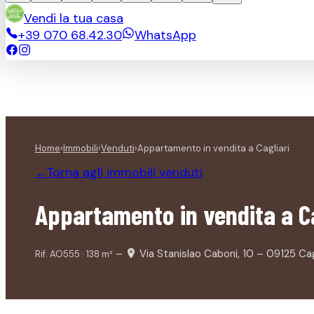
Vendi la tua casa
+39 070 68.42.30
WhatsApp
Home
›
Immobili
›
Venduti
›
Appartamento in vendita a Cagliari
Torna agli immobili
venduti
←
Appartamento in vendita a Ca
–
Via Stanislao Caboni, 10 – 09125 Cag
Rif.
AO555
·
138
m²