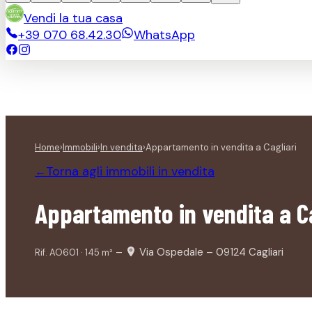
Vendi la tua casa
+39 070 68.42.30
WhatsApp
Home
›
Immobili
›
In vendita
›
Appartamento in vendita a Cagliari
Torna agli immobili
in vendita
←
Appartamento in vendita a Ca
–
Via Ospedale – 09124 Cagliari
Rif.
AO601
·
145
m²