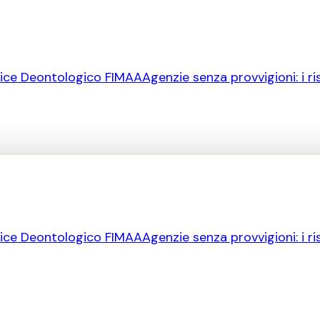
ice Deontologico FIMAA
Agenzie senza provvigioni: i ri
ice Deontologico FIMAA
Agenzie senza provvigioni: i ri