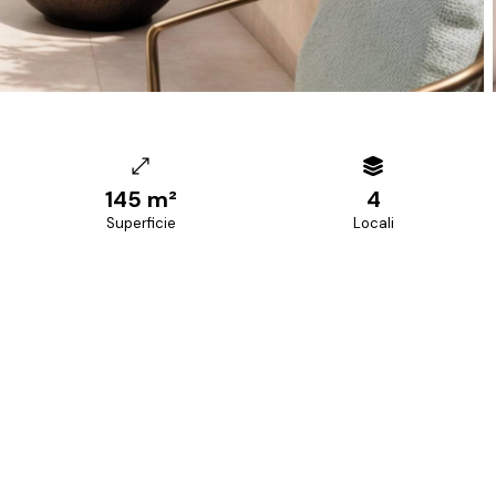
145 m²
4
Superficie
Locali
+39 070 68.42.30