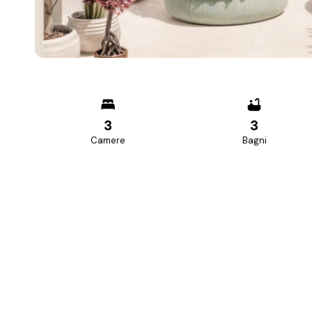
3
3
Camere
Bagni
PREZZO RICHIESTO
575.000 €