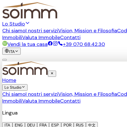
Lo Studio
Chi siamo
I nostri servizi
Vision, Mission e Filosofia
Cod
Immobili
Valuta Immobile
Contatti
Vendi la tua casa
+39 070 68.42.30
ITA
Home
Lo Studio
Chi siamo
I nostri servizi
Vision, Mission e Filosofia
Cod
Immobili
Valuta Immobile
Contatti
Lingua
ITA
ENG
DEU
FRA
ESP
POR
RUS
中文