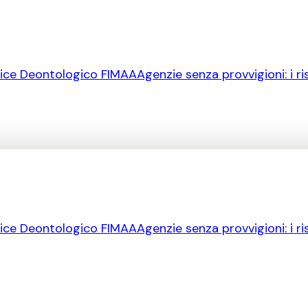
ice Deontologico FIMAA
Agenzie senza provvigioni: i ri
ice Deontologico FIMAA
Agenzie senza provvigioni: i ri