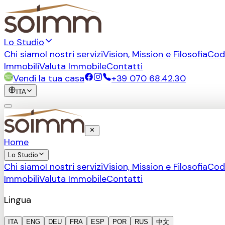
Lo Studio
Chi siamo
I nostri servizi
Vision, Mission e Filosofia
Cod
Immobili
Valuta Immobile
Contatti
Vendi la tua casa
+39 070 68.42.30
ITA
Home
Lo Studio
Chi siamo
I nostri servizi
Vision, Mission e Filosofia
Cod
Immobili
Valuta Immobile
Contatti
Lingua
ITA
ENG
DEU
FRA
ESP
POR
RUS
中文