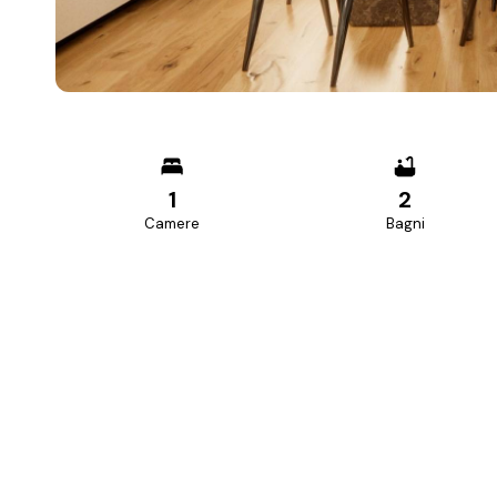
1
2
Camere
Bagni
PREZZO RICHIESTO
295.000 €