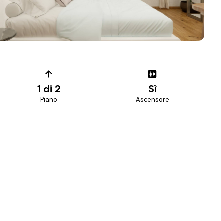
+
5
foto
1 di 2
Sì
Piano
Ascensore