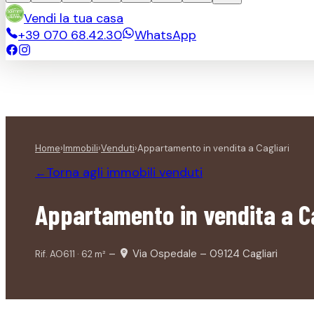
Vendi la tua casa
+39 070 68.42.30
WhatsApp
Home
›
Immobili
›
Venduti
›
Appartamento in vendita a Cagliari
Torna agli immobili
venduti
←
Appartamento in vendita a Ca
–
Via Ospedale – 09124 Cagliari
Rif.
AO611
·
62
m²