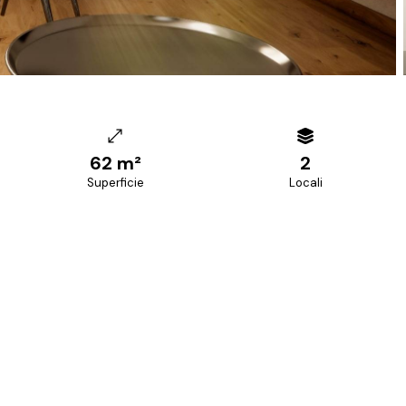
62 m²
2
Superficie
Locali
+39 070 68.42.30