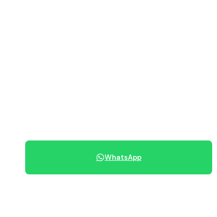
Vedi immobili disponibili
PREZZO RICHIESTO
115.000 €
070 684 230
WhatsApp
Condividi immobile