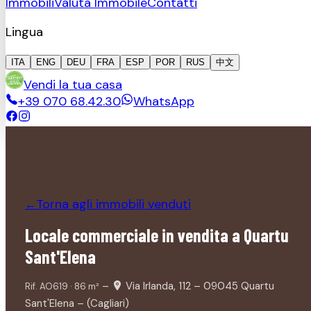
Immobili
Valuta Immobile
Contatti
Lingua
ITA
ENG
DEU
FRA
ESP
POR
RUS
中文
Vendi la tua casa
+39 070 68.42.30
WhatsApp
Torna agli immobili
venduti
←
Locale commerciale in vendita a Quartu
Sant'Elena
–
Via Irlanda, 112 – 09045 Quartu
Rif.
AO619
·
86
m²
Sant'Elena – (Cagliari)