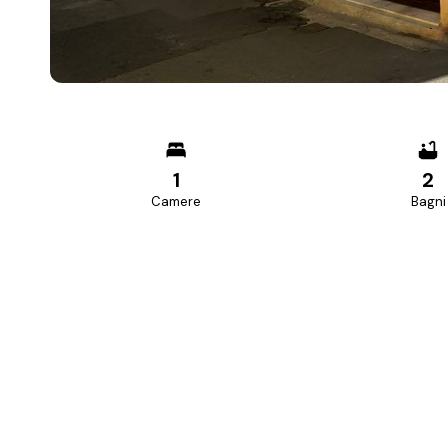
1
2
Camere
Bagni
PREZZO RICHIESTO
149.000 €