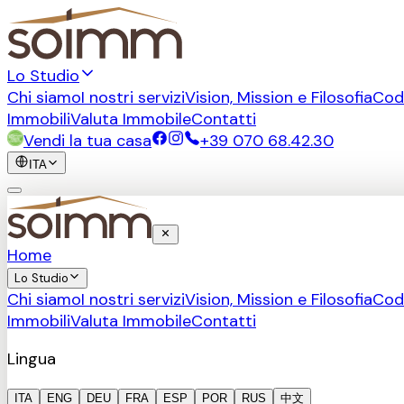
Lo Studio
Chi siamo
I nostri servizi
Vision, Mission e Filosofia
Cod
Immobili
Valuta Immobile
Contatti
Vendi la tua casa
+39 070 68.42.30
ITA
Home
Lo Studio
Chi siamo
I nostri servizi
Vision, Mission e Filosofia
Cod
Immobili
Valuta Immobile
Contatti
Lingua
ITA
ENG
DEU
FRA
ESP
POR
RUS
中文