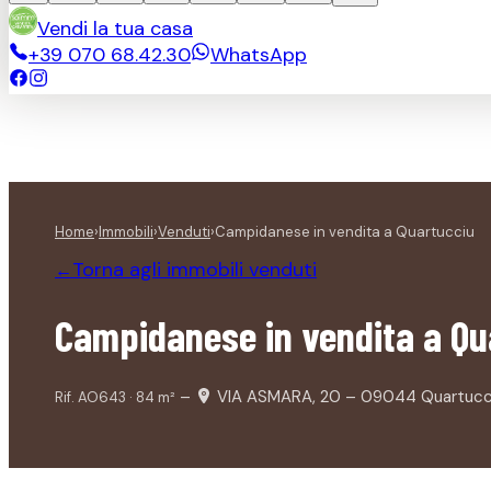
Vendi la tua casa
+39 070 68.42.30
WhatsApp
Home
›
Immobili
›
Venduti
›
Campidanese in vendita a Quartucciu
Torna agli immobili
venduti
←
Campidanese in vendita a Qu
–
VIA ASMARA, 20 – 09044 Quartucciu
Rif.
AO643
·
84
m²