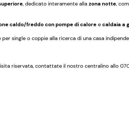
superiore
, dedicato interamente alla
zona notte
, co
zione caldo/freddo con pompe di calore
e
caldaia a 
le per single o coppie alla ricerca di una casa indipend
isita riservata, contattate il nostro centralino allo 0