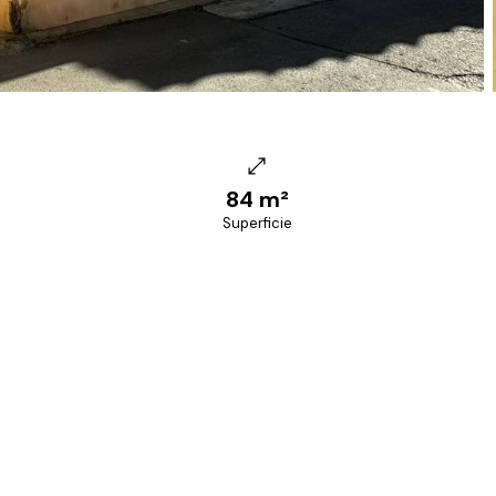
84 m²
Superficie
+39 070 68.42.30