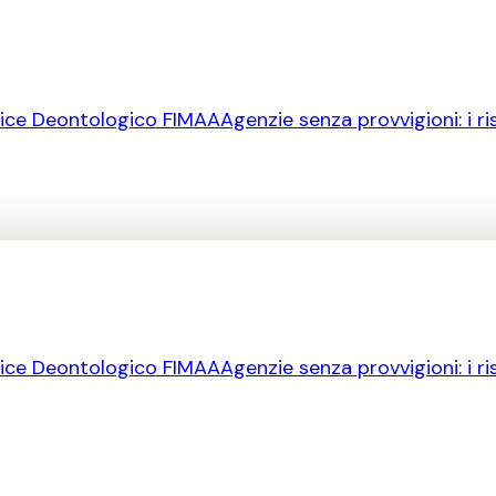
ice Deontologico FIMAA
Agenzie senza provvigioni: i ri
ice Deontologico FIMAA
Agenzie senza provvigioni: i ri