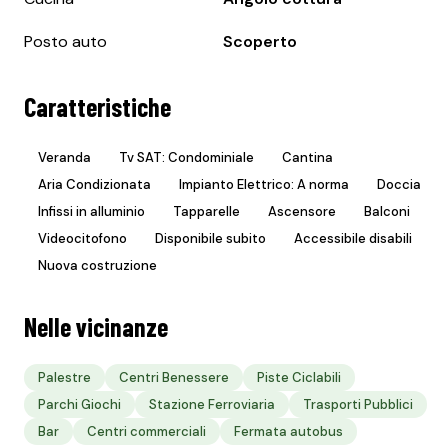
Posto auto
Scoperto
Caratteristiche
Veranda
Tv SAT: Condominiale
Cantina
Aria Condizionata
Impianto Elettrico: A norma
Doccia
Infissi in alluminio
Tapparelle
Ascensore
Balconi
Videocitofono
Disponibile subito
Accessibile disabili
Nuova costruzione
Nelle vicinanze
Palestre
Centri Benessere
Piste Ciclabili
Parchi Giochi
Stazione Ferroviaria
Trasporti Pubblici
Bar
Centri commerciali
Fermata autobus