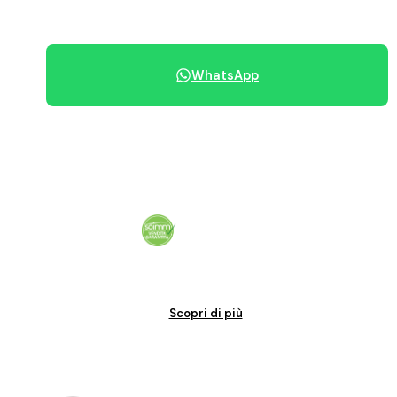
070 684 230
WhatsApp
Condividi immobile
Vendita garantita al 100%. Il tuo immobile venduto in tempi certi.
Scopri di più