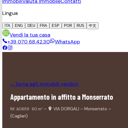
Immobili
Valuta Immobile
Contatti
Lingua
ITA
ENG
DEU
FRA
ESP
POR
RUS
中文
Vendi la tua casa
+39 070 68.42.30
WhatsApp
Torna agli immobili
venduti
←
Appartamento in affitto a Monserrato
–
VIA DORGALI – Monserrato –
Rif.
AO659
·
60
m²
(Cagliari)