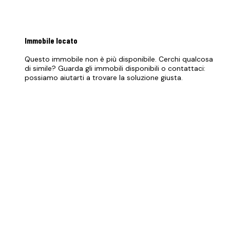
Immobile
locato
Questo immobile non è più disponibile. Cerchi qualcosa
di simile? Guarda gli immobili disponibili o contattaci:
possiamo aiutarti a trovare la soluzione giusta.
Vedi immobili disponibili
PREZZO RICHIESTO
750 €/mese
Canone mensile