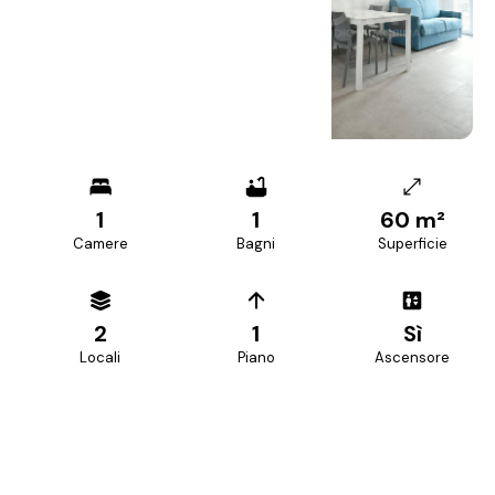
+
26
foto
1
1
60 m²
Camere
Bagni
Superficie
2
1
Sì
Locali
Piano
Ascensore
PREZZO RICHIESTO
750 €/mese