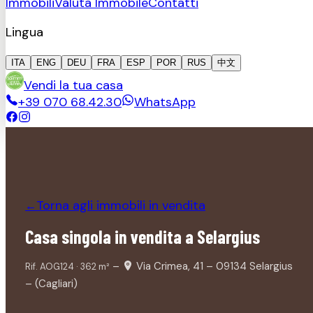
Immobili
Valuta Immobile
Contatti
Lingua
ITA
ENG
DEU
FRA
ESP
POR
RUS
中文
Vendi la tua casa
+39 070 68.42.30
WhatsApp
Torna agli immobili
in vendita
←
Casa singola in vendita a Selargius
–
Via Crimea, 41 – 09134 Selargius
Rif.
AOG124
·
362
m²
– (Cagliari)