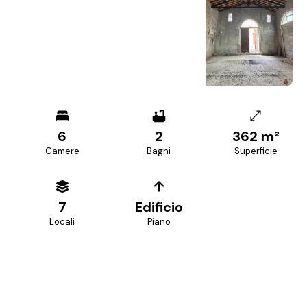
+
38
foto
6
2
362 m²
Camere
Bagni
Superficie
7
Edificio
Locali
Piano
PREZZO RICHIESTO
375.000 €