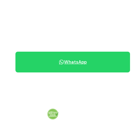
PREZZO RICHIESTO
375.000 €
070 684 230
WhatsApp
Condividi immobile
Vendita garantita al 100%. Il tuo immobile venduto in tempi certi.