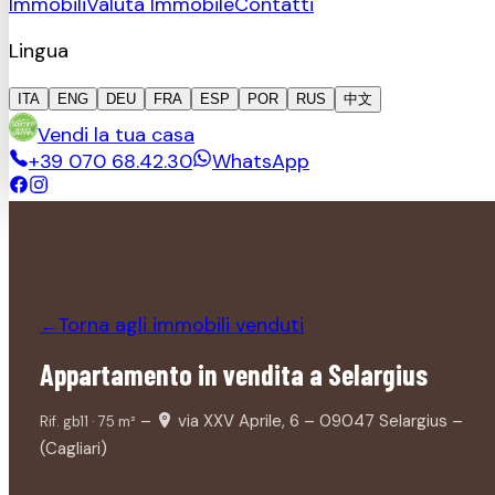
Immobili
Valuta Immobile
Contatti
Lingua
ITA
ENG
DEU
FRA
ESP
POR
RUS
中文
Vendi la tua casa
+39 070 68.42.30
WhatsApp
Torna agli immobili
venduti
←
Appartamento in vendita a Selargius
–
via XXV Aprile, 6 – 09047 Selargius –
Rif.
gb11
·
75
m²
(Cagliari)