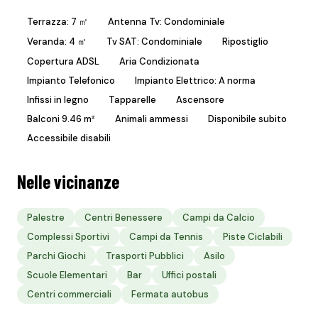
Terrazza: 7 ㎡
Antenna Tv: Condominiale
Veranda: 4 ㎡
Tv SAT: Condominiale
Ripostiglio
Copertura ADSL
Aria Condizionata
Impianto Telefonico
Impianto Elettrico: A norma
Infissi in legno
Tapparelle
Ascensore
Balconi 9.46 m²
Animali ammessi
Disponibile subito
Accessibile disabili
Nelle vicinanze
Palestre
Centri Benessere
Campi da Calcio
Complessi Sportivi
Campi da Tennis
Piste Ciclabili
Parchi Giochi
Trasporti Pubblici
Asilo
Scuole Elementari
Bar
Uffici postali
Centri commerciali
Fermata autobus