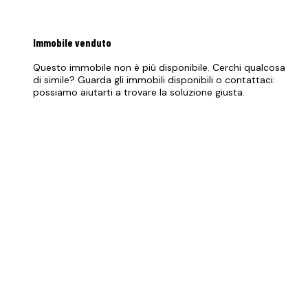
Immobile
venduto
Questo immobile non è più disponibile. Cerchi qualcosa
di simile? Guarda gli immobili disponibili o contattaci:
possiamo aiutarti a trovare la soluzione giusta.
Vedi immobili disponibili
PREZZO RICHIESTO
115.000 €
070 684 230