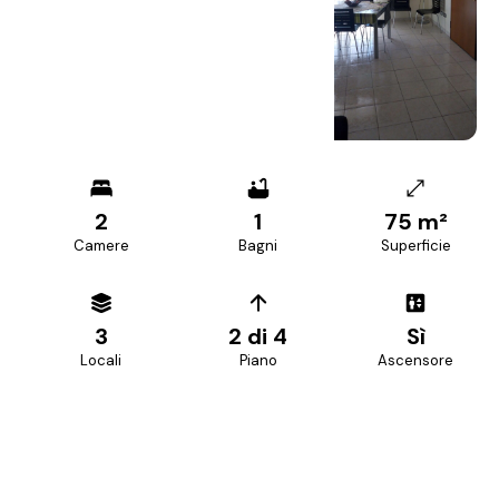
+
17
foto
2
1
75 m²
Camere
Bagni
Superficie
3
2 di 4
Sì
Locali
Piano
Ascensore
PREZZO RICHIESTO
115.000 €