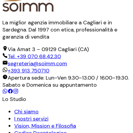
La miglior agenzia immobiliare a Cagliari e in
Sardegna. Dal 1997 con etica, professionalità e
garanzia di vendita
Via Amat 3
–
09129
Cagliari
(
CA
)
Tel.
+39 070 68.42.30
segreteria@soimm.com
+393 913 750710
Apertura sede: Lun–Ven 9.30–13.00 / 16.00–19.30.
Sabato e Domenica su appuntamento
Lo Studio
Chi siamo
I nostri servizi
Vision, Mission e Filosofia
Codice Deontologico