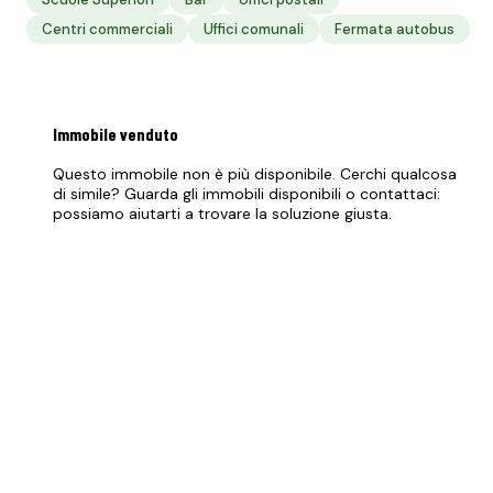
Centri commerciali
Uffici comunali
Fermata autobus
Immobile
venduto
Questo immobile non è più disponibile. Cerchi qualcosa
di simile? Guarda gli immobili disponibili o contattaci:
possiamo aiutarti a trovare la soluzione giusta.
Vedi immobili disponibili
PREZZO RICHIESTO
148.000 €