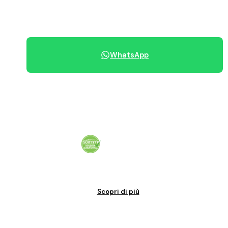
070 684 230
WhatsApp
Condividi immobile
Vendita garantita al 100%. Il tuo immobile venduto in tempi certi.
Scopri di più