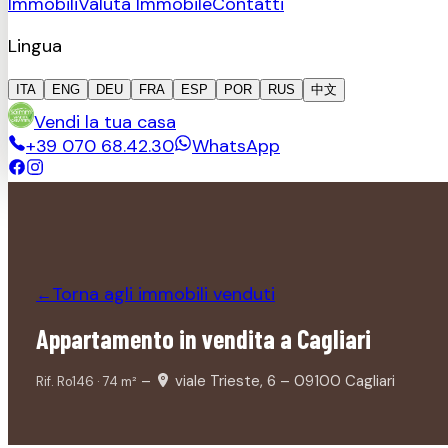
Immobili
Valuta Immobile
Contatti
Lingua
ITA
ENG
DEU
FRA
ESP
POR
RUS
中文
Vendi la tua casa
+39 070 68.42.30
WhatsApp
Torna agli immobili
venduti
←
Appartamento in vendita a Cagliari
–
viale Trieste, 6 – 09100 Cagliari
Rif.
Ro146
·
74
m²