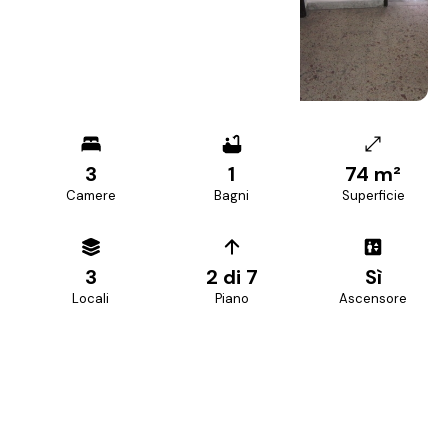
+
8
foto
3
1
74 m²
Camere
Bagni
Superficie
3
2 di 7
Sì
Locali
Piano
Ascensore
PREZZO RICHIESTO
148.000 €