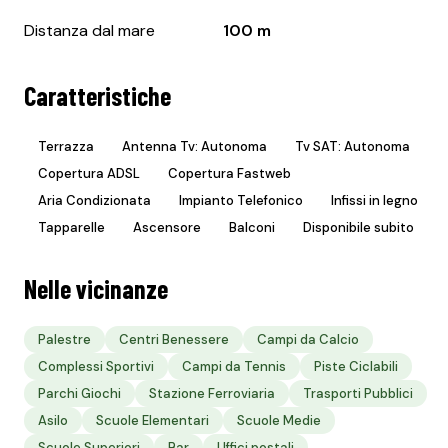
Distanza dal mare
100 m
Caratteristiche
Terrazza
Antenna Tv: Autonoma
Tv SAT: Autonoma
Copertura ADSL
Copertura Fastweb
Aria Condizionata
Impianto Telefonico
Infissi in legno
Tapparelle
Ascensore
Balconi
Disponibile subito
Nelle vicinanze
Palestre
Centri Benessere
Campi da Calcio
Complessi Sportivi
Campi da Tennis
Piste Ciclabili
Parchi Giochi
Stazione Ferroviaria
Trasporti Pubblici
Asilo
Scuole Elementari
Scuole Medie
Scuole Superiori
Bar
Uffici postali