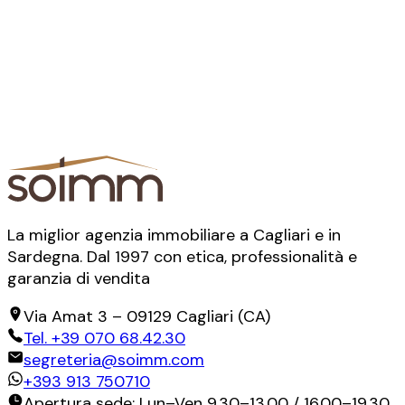
La miglior agenzia immobiliare a Cagliari e in
Sardegna. Dal 1997 con etica, professionalità e
garanzia di vendita
Via Amat 3
–
09129
Cagliari
(
CA
)
Tel.
+39 070 68.42.30
segreteria@soimm.com
+393 913 750710
Apertura sede: Lun–Ven 9.30–13.00 / 16.00–19.30.