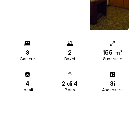
+
11
foto
3
2
155 m²
Camere
Bagni
Superficie
4
2 di 4
Sì
Locali
Piano
Ascensore
PREZZO RICHIESTO
215.000 €
Prezzo trattabile