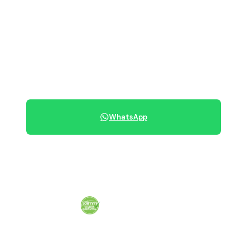
PREZZO RICHIESTO
215.000 €
Prezzo trattabile
070 684 230
WhatsApp
Condividi immobile
Vendita garantita al 100%. Il tuo immobile venduto in tempi certi.