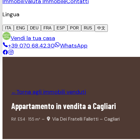
Immobili
Valuta Immobile
Contatti
Lingua
ITA
ENG
DEU
FRA
ESP
POR
RUS
中文
Vendi la tua casa
+39 070 68.42.30
WhatsApp
Torna agli immobili
venduti
←
Appartamento in vendita a Cagliari
–
Via Dei Fratelli Falletti – Cagliari
Rif.
ES4
·
155
m²