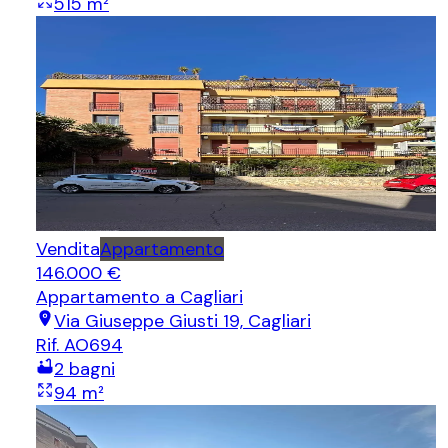
515
m²
Vendita
Appartamento
146.000 €
Appartamento
a Cagliari
Via Giuseppe Giusti 19, Cagliari
Rif.
AO694
2
bagni
94
m²