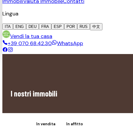
Immobili
Valuta Immobile
Contatti
Lingua
ITA
ENG
DEU
FRA
ESP
POR
RUS
中文
Vendi la tua casa
+39 070 68.42.30
WhatsApp
I nostri immobili
Tutti
In vendita
In affitto