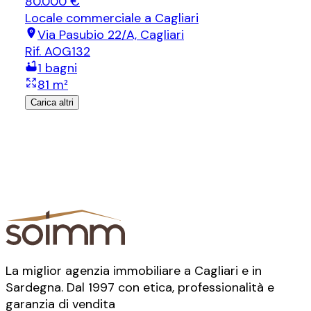
80.000 €
Locale commerciale
a Cagliari
Via Pasubio 22/A, Cagliari
Rif.
AOG132
1
bagni
81
m²
Carica altri
La miglior agenzia immobiliare a Cagliari e in
Sardegna. Dal 1997 con etica, professionalità e
garanzia di vendita