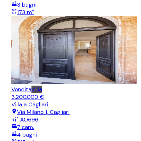
3
bagni
173
m²
Vendita
Villa
3.200.000 €
Villa
a Cagliari
Via Milano 1, Cagliari
Rif.
AO696
7
cam.
4
bagni