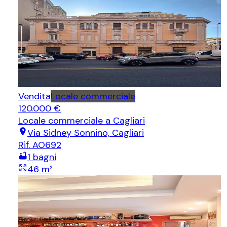
Vendita
Locale commerciale
120.000 €
Locale commerciale
a Cagliari
Via Sidney Sonnino, Cagliari
Rif.
AO692
1
bagni
46
m²