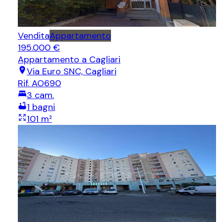
Vendita
Appartamento
195.000 €
Appartamento
a Cagliari
Via Euro SNC, Cagliari
Rif.
AO690
3
cam.
1
bagni
101
m²