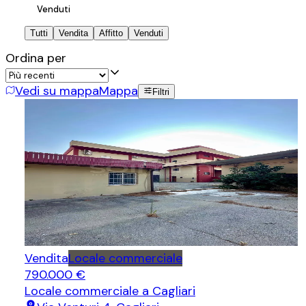
Venduti
Tutti
Vendita
Affitto
Venduti
Ordina per
Vedi su mappa
Mappa
Filtri
Vendita
Locale commerciale
790.000 €
Locale commerciale
a Cagliari