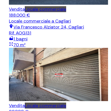
Vendita
Locale commerciale
188.000 €
Locale commerciale
a Cagliari
Via Francesco Alziator 24, Cagliari
Rif.
AOG131
1
bagni
70
m²
Vendita
Locale commerciale