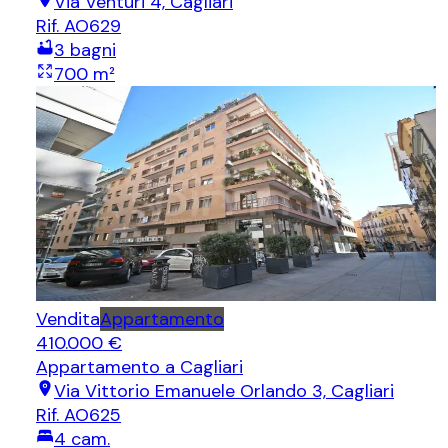
Via Venturi 4, Cagliari
Rif.
AO629
3
bagni
700
m²
Vendita
Appartamento
410.000 €
Appartamento
a Cagliari
Via Vittorio Emanuele Orlando 3, Cagliari
Rif.
AO625
4
cam.