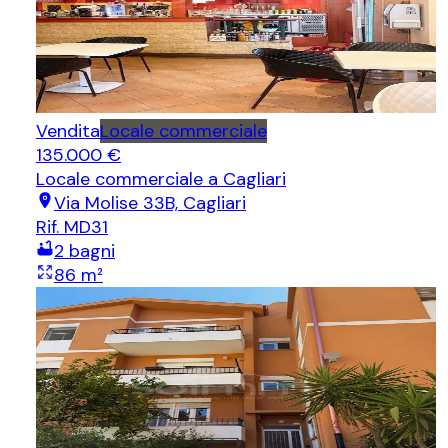
Vendita
Locale commerciale
135.000 €
Locale commerciale
a Cagliari
Via Molise 33B, Cagliari
Rif.
MD31
2
bagni
86
m²